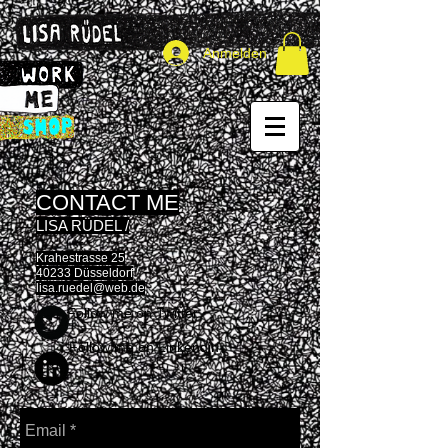
Anmelden
CONTACT ME
LISA RÜDEL /
Krahestrasse 25
40233 Düsseldorf
lisa.ruedel@web.de
Follow me on Twitter
Follow me on Linkendin